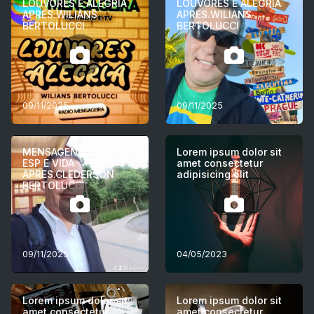
LOUVORES E ALEGRIA
LOUVORES E ALEGRIA
APRES.WILIANS
APRES.WILIANS
BERTOLUCCI
BERTOLUCCI
09/11/2025
09/11/2025
MENSAGEN COM FE
Lorem ipsum dolor sit
ESP E VIDA
amet consectetur
APRES.CLEDERSON
adipisicing elit
BERTOLUCCI
09/11/2025
04/05/2023
Lorem ipsum dolor sit
Lorem ipsum dolor sit
amet consectetur
amet consectetur