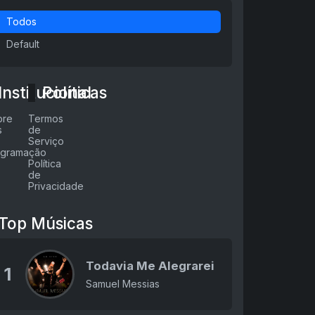
Todos
Default
Institucional
Políticas
bre
Termos
s
de
Serviço
ogramação
Política
de
Privacidade
Top Músicas
Todavia Me Alegrarei
1
Samuel Messias