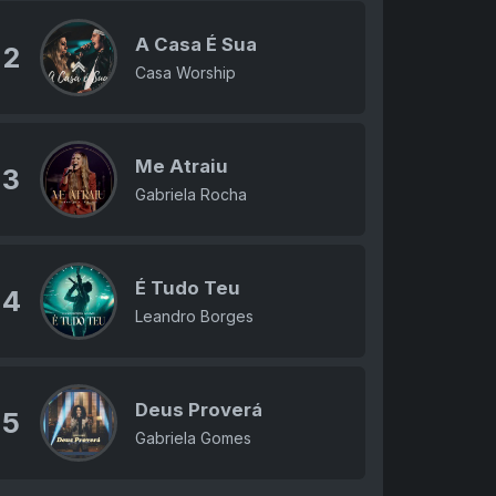
A Casa É Sua
2
Casa Worship
Me Atraiu
3
Gabriela Rocha
É Tudo Teu
4
Leandro Borges
Deus Proverá
5
Gabriela Gomes