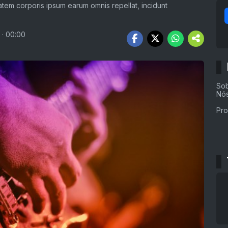
tem corporis ipsum earum omnis repellat, incidunt
 · 00:00
So
Nó
Pr