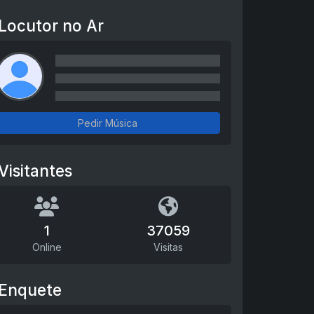
Locutor no Ar
Pedir Música
Visitantes
1
37059
Online
Visitas
Enquete