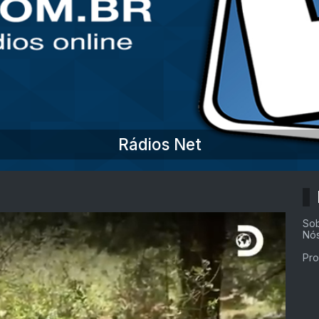
Rádios Net
So
Nó
Pr