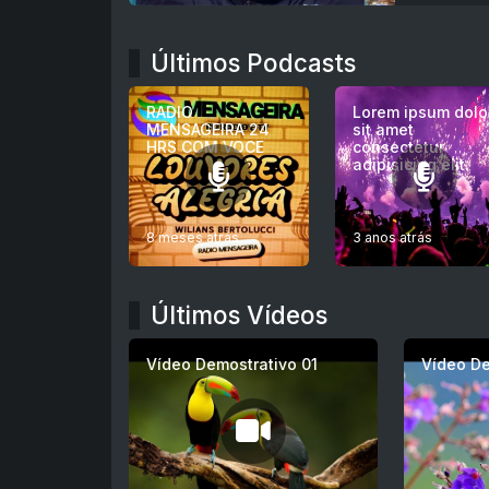
Últimos Podcasts
RADIO
Lorem ipsum dolo
MENSAGEIRA 24
sit amet
HRS COM VOCE
consectetur
adipisicing elit.
8 meses atrás
3 anos atrás
Últimos Vídeos
Vídeo Demostrativo 01
Vídeo De