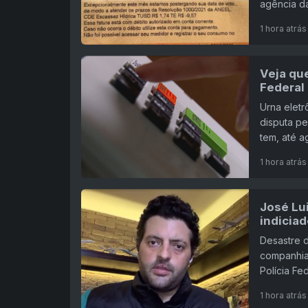
agência d
1 hora atrás
Veja qu
Federal
Urna elet
disputa pe
tem, até a
1 hora atrás
José Lui
indicia
Desastre d
companhia 
Polícia Fe
1 hora atrás