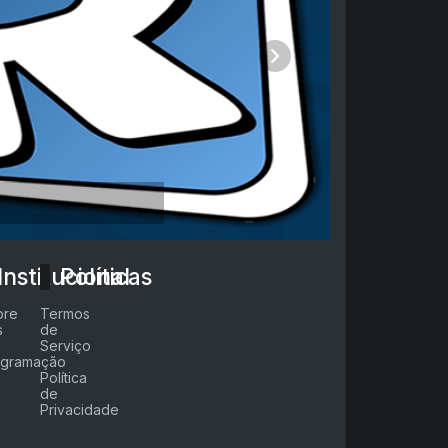
Próximo
Institucional
Políticas
bre
Termos
s
de
Serviço
ogramação
Política
de
Privacidade