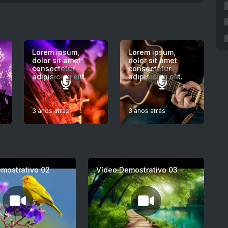
r
Lorem ipsum,
Lorem ipsum,
dolor sit amet
dolor sit amet
consectetur
consectetur
adipisicing elit.
adipisicing elit.
3 anos atrás
3 anos atrás
mostrativo 02
Vídeo Demostrativo 03